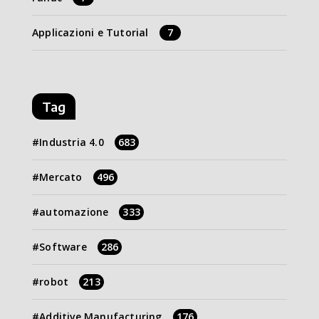
Applicazioni e Tutorial
7
Tag
Industria 4.0
683
Mercato
496
automazione
333
Software
286
robot
213
Additive Manufacturing
176