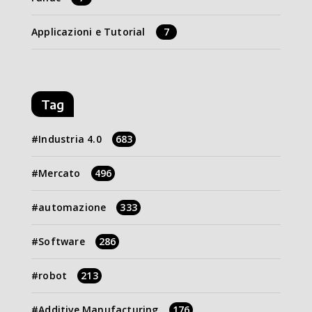
Applicazioni e Tutorial
7
Tag
Industria 4.0
683
Mercato
496
automazione
333
Software
286
robot
213
Additive Manufacturing
176