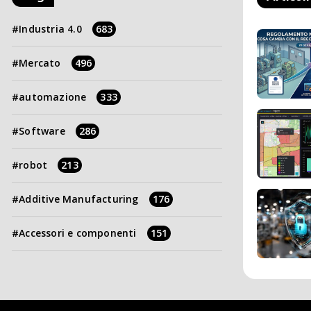
Industria 4.0
683
Mercato
496
automazione
333
Software
286
robot
213
Additive Manufacturing
176
Accessori e componenti
151