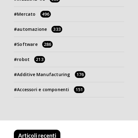
Mercato
496
automazione
333
Software
286
robot
213
Additive Manufacturing
176
Accessori e componenti
151
Articoli recenti