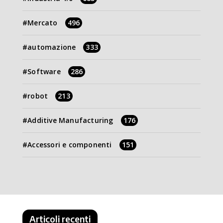
Mercato
496
automazione
333
Software
286
robot
213
Additive Manufacturing
176
Accessori e componenti
151
Articoli recenti