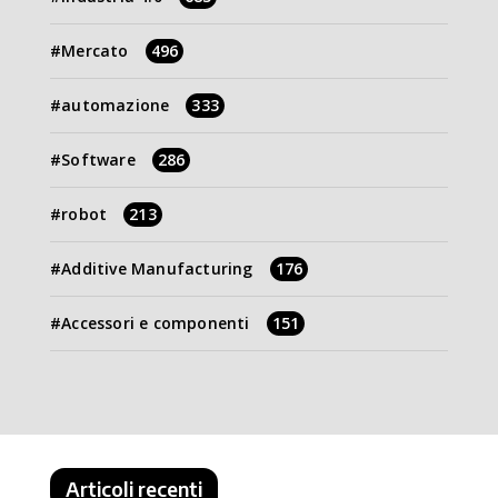
Mercato
496
automazione
333
Software
286
robot
213
Additive Manufacturing
176
Accessori e componenti
151
Articoli recenti