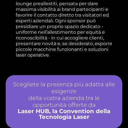
lounge preallestiti, pensata per dare
massima visibilità ai brand partecipanti e
favorire il contatto diretto tra visitatori ed
esperti aziendali. Ogni sponsor può
presidiare un proprio spazio dedicato -
uniforme nell’allestimento per equità e
riconoscibilità - in cui accogliere clienti,
presentare novità e, se desiderato, esporre
piccole macchine funzionanti e soluzioni
laser operative.
Scegliete la presenza più adatta alle
esigenze
della vostra azienda tra le
opportunità offerte da
Laser HUB, la Convention della
Tecnologia Laser