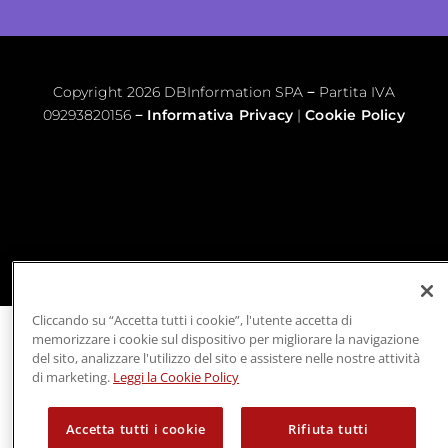
–
Copyright 2026 DBInformation SPA
Partita IVA
–
09293820156
Informativa Privacy
|
Cookie Policy
Cliccando su “Accetta tutti i cookie”, l'utente accetta di
memorizzare i cookie sul dispositivo per migliorare la navigazione
del sito, analizzare l'utilizzo del sito e assistere nelle nostre attività
di marketing.
Leggi la Cookie Policy
Accetta tutti i cookie
Rifiuta tutti