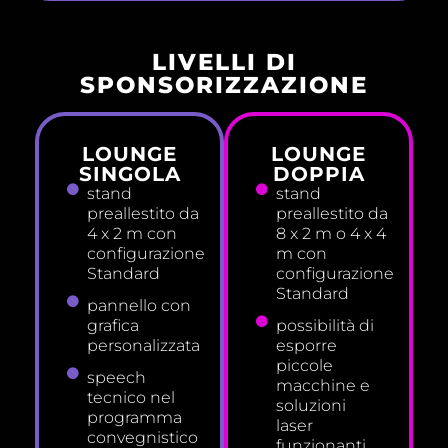
LIVELLI DI
SPONSORIZZAZIONE
LOUNGE
LOUNGE
SINGOLA
DOPPIA
stand
stand
preallestito da
preallestito da
4 x 2 m con
8 x 2 m o 4 x 4
configurazione
m con
Standard
configurazione
Standard
pannello con
grafica
possibilità di
personalizzata
esporre
piccole
speech
macchine e
tecnico nel
soluzioni
programma
laser
convegnistico
funzionanti