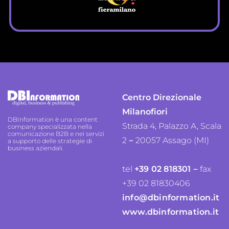
Centro Direzionale
Milanofiori
DBInformation è una content
Strada 4, Palazzo A, Scala
company specializzata nella
comunicazione B2B e nei servizi
–
2
20057 Assago (MI)
a supporto delle strategie di
business aziendali.
–
tel
+39 02 818301
fax
+39 02 81830406
info@dbinformation.it
www.dbinformation.it