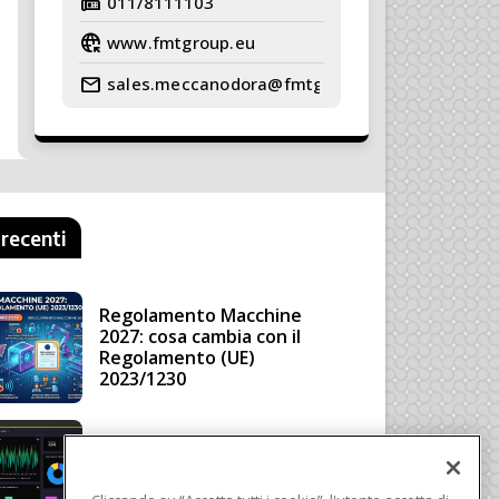
fax
011/8111103
captive_portal
www.fmtgroup.eu
mail
sales.meccanodora@fmtgroup.eu
 recenti
Regolamento Macchine
2027: cosa cambia con il
Regolamento (UE)
2023/1230
Schneider Electric, una
piattaforma di intelligenza
in cloud