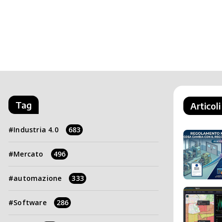
Tag
Articoli
Industria 4.0
683
Mercato
496
automazione
333
Software
286