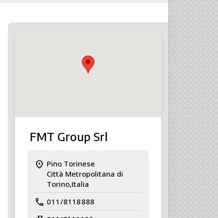
FMT Group Srl
location_on
Pino Torinese
Città Metropolitana di
Torino,Italia
call
011/8118888