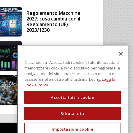
Regolamento Macchine
2027: cosa cambia con il
Regolamento (UE)
2023/1230
Schneider Electric, una
piattaforma di intelligenza
in cloud
Cliccando su “Accetta tutti i cookie”, l'utente accetta di
memorizzare i cookie sul dispositivo per migliorare la
navigazione del sito, analizzare l'utilizzo del sito e
assistere nelle nostre attività di marketing.
Leggi la
Sicurezza e conformità, 5
Cookie Policy
consigli verso il nuovo
Regolamento macchine
Accetta tutti i cookie
Rifiuta tutti
Impostazioni cookie