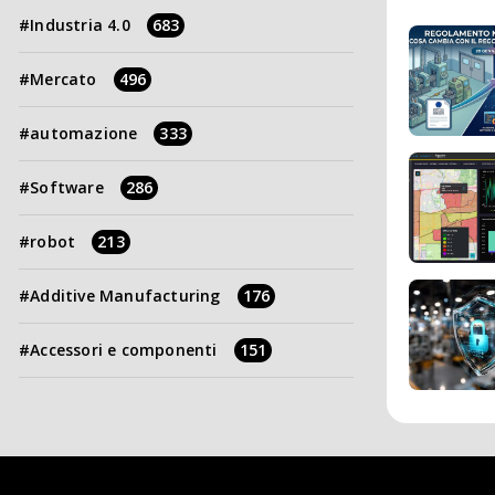
Industria 4.0
683
Mercato
496
automazione
333
Software
286
robot
213
Additive Manufacturing
176
Accessori e componenti
151