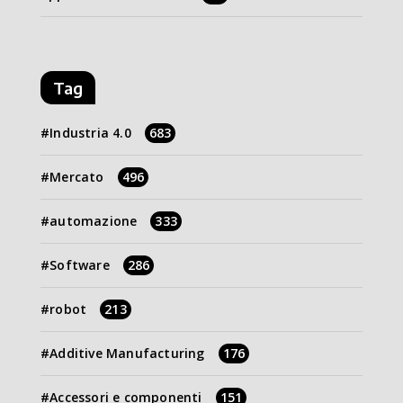
Tag
Industria 4.0
683
Mercato
496
automazione
333
Software
286
robot
213
Additive Manufacturing
176
Accessori e componenti
151