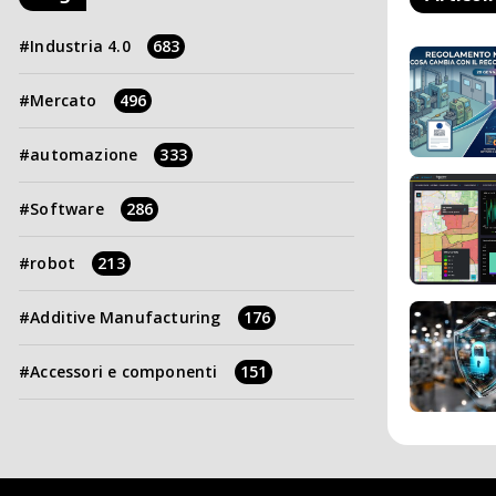
Industria 4.0
683
Mercato
496
automazione
333
Software
286
robot
213
Additive Manufacturing
176
Accessori e componenti
151