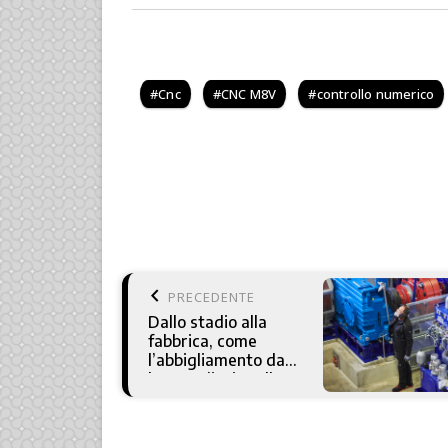
Cnc
CNC M8V
controllo numerico
keyboard_arrow_left
PRECEDENTE
Dallo stadio alla
fabbrica, come
l’abbigliamento da
lavoro s’ispira allo
sportivo