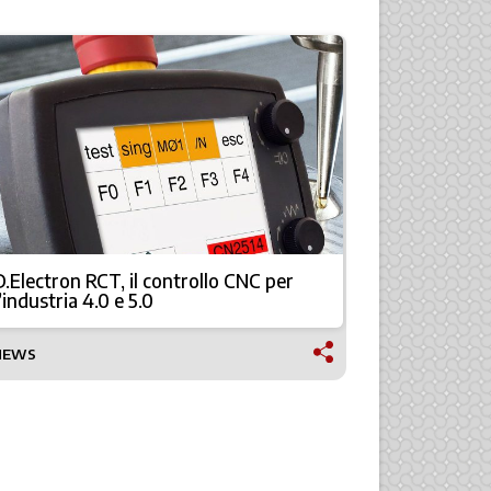
D.Electron RCT, il controllo CNC per
Siemens C
l’industria 4.0 e 5.0
unire indu
NEWS
TECNOLOGI