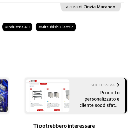
a cura di
Cinzia Marando
Industria 4.0
Mitsubishi Electric
keyboard_arrow_right
SUCCESSIVA
Prodotto
personalizzato e
cliente soddisfatto
con il configuratore
Tacton
Ti potrebbero interessare