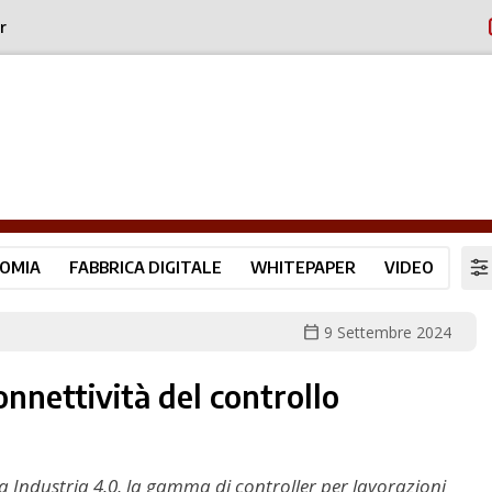
r
OMIA
FABBRICA DIGITALE
WHITEPAPER
VIDEO
calendar_today
9 Settembre 2024
nnettività del controllo
a Industria 4.0, la gamma di controller per lavorazioni