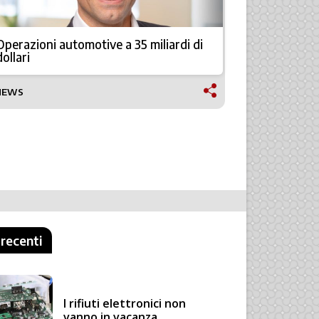
Operazioni automotive a 35 miliardi di
Holonix: il
dollari
di process
NEWS
TECNOLOGI
 recenti
I rifiuti elettronici non
vanno in vacanza