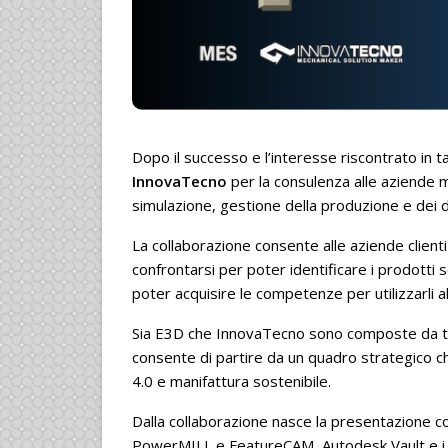
Dopo il successo e l’interesse riscontrato in ta
InnovaTecno
per la consulenza alle aziende 
simulazione, gestione della produzione e dei d
La collaborazione consente alle aziende client
confrontarsi per poter identificare i prodotti 
poter acquisire le competenze per utilizzarli a
Sia E3D che InnovaTecno sono composte da te
consente di partire da un quadro strategico ch
4.0 e manifattura sostenibile.
Dalla collaborazione nasce la presentazione 
PowerMILL e FeatureCAM, Autodesk Vault e i 