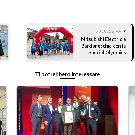
keyboard_arrow_right
SUCCESSIVA
Mitsubishi Electric a
Bardonecchia con le
Special Olympics
Ti potrebbero interessare