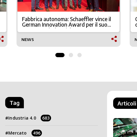
Fabbrica autonoma: Schaeffler vince il
German Innovation Award per il suo
Metaverso industriale
NEWS
Tag
Articoli
Industria 4.0
683
Mercato
496