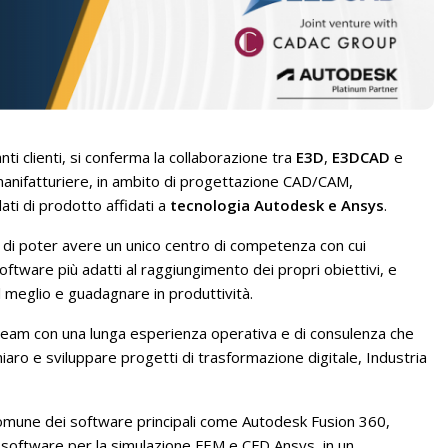
nti clienti, si conferma la collaborazione tra
E3D
,
E3DCAD
e
manifatturiere, in ambito di progettazione CAD/CAM,
ati di prodotto affidati a
tecnologia Autodesk e Ansys
.
i di poter avere un unico centro di competenza con cui
software più adatti al raggiungimento dei propri obiettivi, e
l meglio e guadagnare in produttività.
am con una lunga esperienza operativa e di consulenza che
iaro e sviluppare progetti di trasformazione digitale, Industria
comune dei software principali come Autodesk Fusion 360,
software per la simulazione FEM e CFD Ansys, in un