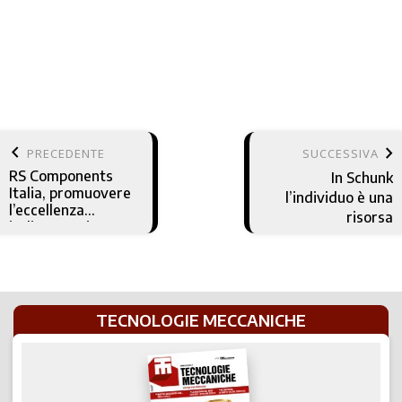
keyboard_arrow_left
keyboard_arrow_right
PRECEDENTE
SUCCESSIVA
RS Components
In Schunk
Italia, promuovere
l’individuo è una
l’eccellenza
risorsa
italiana tra i
principali obiettivi
strategici
TECNOLOGIE MECCANICHE