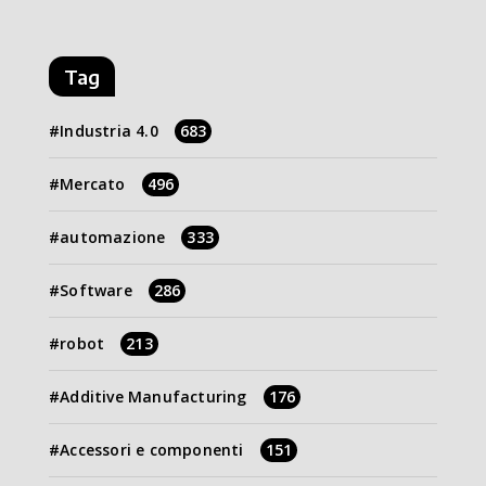
Tag
Industria 4.0
683
Mercato
496
automazione
333
Software
286
robot
213
Additive Manufacturing
176
Accessori e componenti
151