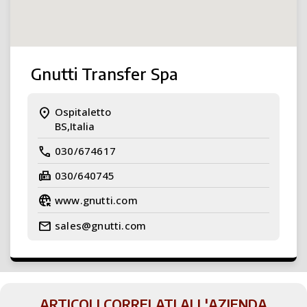
Gnutti Transfer Spa
location_on
Ospitaletto
BS,Italia
call
030/674617
fax
030/640745
captive_portal
www.gnutti.com
mail
sales@gnutti.com
ARTICOLI CORRELATI ALL'AZIENDA