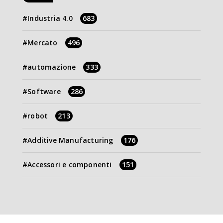
Industria 4.0
683
Mercato
496
automazione
333
Software
286
robot
213
Additive Manufacturing
176
Accessori e componenti
151