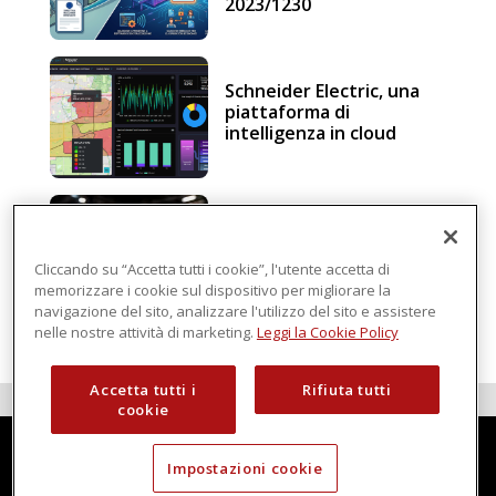
2023/1230
Schneider Electric, una
piattaforma di
intelligenza in cloud
Sicurezza e conformità, 5
consigli verso il nuovo
Regolamento macchine
Cliccando su “Accetta tutti i cookie”, l'utente accetta di
memorizzare i cookie sul dispositivo per migliorare la
navigazione del sito, analizzare l'utilizzo del sito e assistere
nelle nostre attività di marketing.
Leggi la Cookie Policy
Accetta tutti i
Rifiuta tutti
cookie
Impostazioni cookie