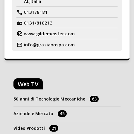
AL,Italia
call
0131/8181
fax
0131/818213
captive_portal
www.gildemeister.com
mail
info@grazianospa.com
Web TV
50 anni di Tecnologie Meccaniche
63
Aziende e Mercato
45
Video Prodotti
21