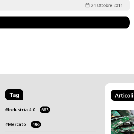
calendar_today
24 Ottobre 2011
Tag
Articoli
Industria 4.0
683
Mercato
496