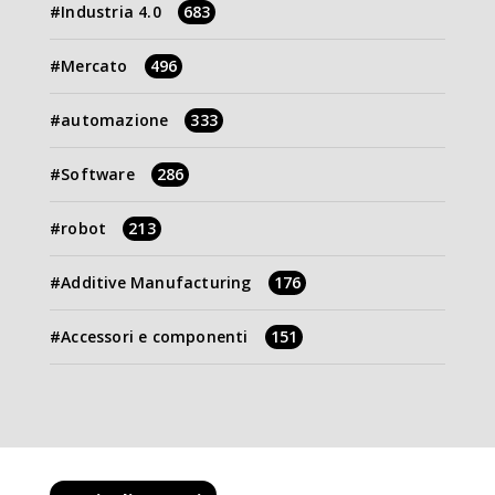
Industria 4.0
683
Mercato
496
automazione
333
Software
286
robot
213
Additive Manufacturing
176
Accessori e componenti
151