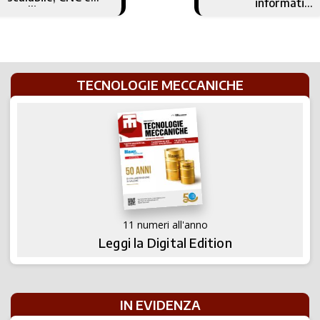
informatici
Intelligenza
richiede più
Artificiale al
competenza
servizio
dell'Industria 5.0
TECNOLOGIE MECCANICHE
11 numeri all'anno
Leggi la Digital Edition
IN EVIDENZA