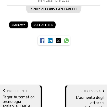
calendar_month
4 Dicembre 2025
a cura di
LORIS CANTARELLI
Mercato
SCHAEFFLER
keyboard_arrow_left
keyboard_arrow_right
PRECEDENTE
SUCCESSIVA
Fagor Automation:
L’aumento degli
tecnologia
attacchi
scalabile, CNC e