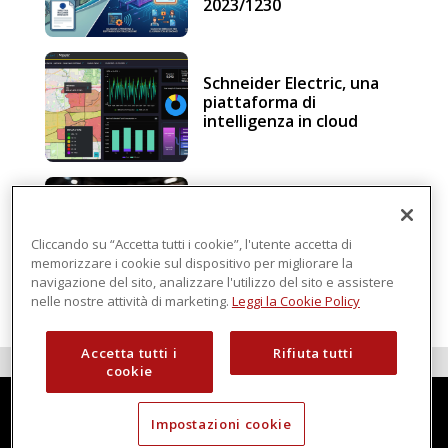
2023/1230
Schneider Electric, una
piattaforma di
intelligenza in cloud
Sicurezza e conformità, 5
consigli verso il nuovo
Regolamento macchine
Cliccando su “Accetta tutti i cookie”, l'utente accetta di
memorizzare i cookie sul dispositivo per migliorare la
navigazione del sito, analizzare l'utilizzo del sito e assistere
nelle nostre attività di marketing.
Leggi la Cookie Policy
Accetta tutti i
Rifiuta tutti
cookie
Impostazioni cookie