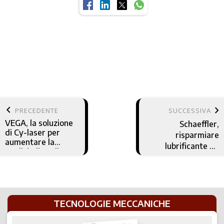
keyboard_arrow_left
keyboard_arrow_right
PRECEDENTE
SUCCESSIVA
VEGA, la soluzione
Schaeffler,
di Cy-laser per
risparmiare
aumentare la
lubrificante ad
qualità di taglio
ogni metro
TECNOLOGIE MECCANICHE