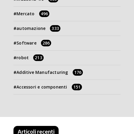
Mercato
496
automazione
333
Software
286
robot
213
Additive Manufacturing
176
Accessori e componenti
151
Articoli recenti