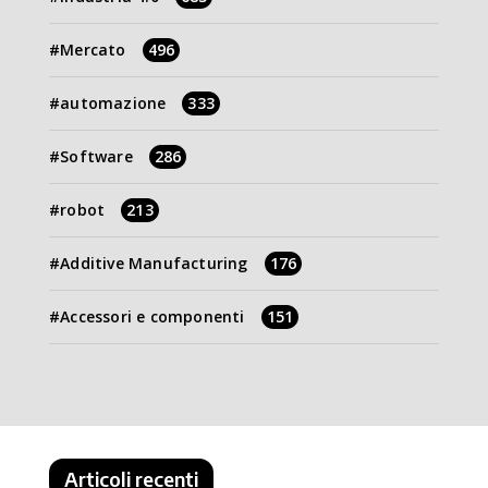
Mercato
496
automazione
333
Software
286
robot
213
Additive Manufacturing
176
Accessori e componenti
151
Articoli recenti