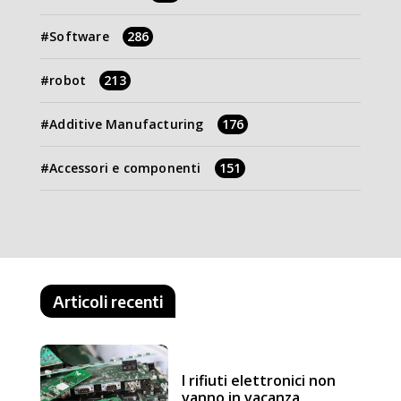
Software
286
robot
213
Additive Manufacturing
176
Accessori e componenti
151
Articoli recenti
I rifiuti elettronici non
vanno in vacanza