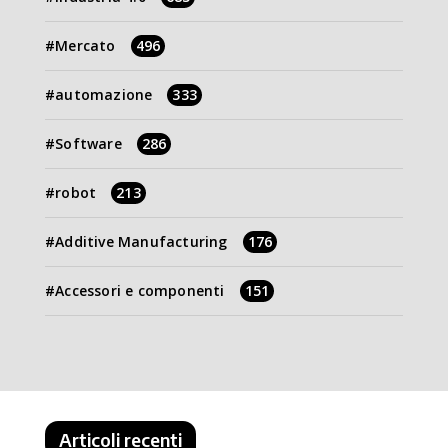
Mercato
496
automazione
333
Software
286
robot
213
Additive Manufacturing
176
Accessori e componenti
151
Articoli recenti