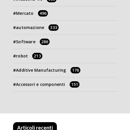
Mercato
496
automazione
333
Software
286
robot
213
Additive Manufacturing
176
Accessori e componenti
151
Articoli recenti