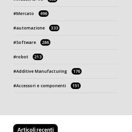
Mercato
496
automazione
333
Software
286
robot
213
Additive Manufacturing
176
Accessori e componenti
151
Articoli recenti