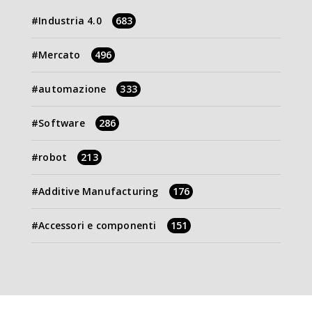
Industria 4.0
683
Mercato
496
automazione
333
Software
286
robot
213
Additive Manufacturing
176
Accessori e componenti
151