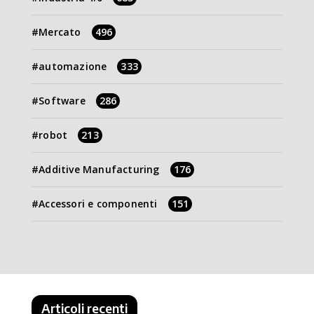
Mercato
496
automazione
333
Software
286
robot
213
Additive Manufacturing
176
Accessori e componenti
151
Articoli recenti