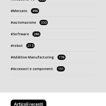
Mercato
496
automazione
333
Software
286
robot
213
Additive Manufacturing
176
Accessori e componenti
151
Articoli recenti