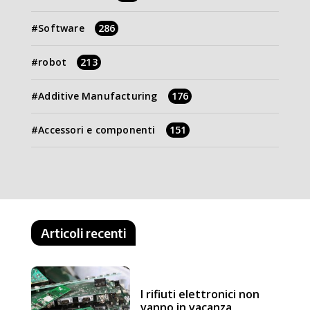
Software
286
robot
213
Additive Manufacturing
176
Accessori e componenti
151
Articoli recenti
I rifiuti elettronici non
vanno in vacanza