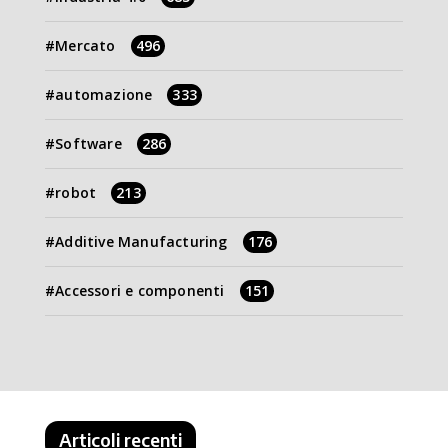
Mercato
496
automazione
333
Software
286
robot
213
Additive Manufacturing
176
Accessori e componenti
151
Articoli recenti