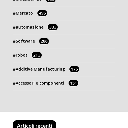
Mercato
496
automazione
333
Software
286
robot
213
Additive Manufacturing
176
Accessori e componenti
151
Articoli recenti