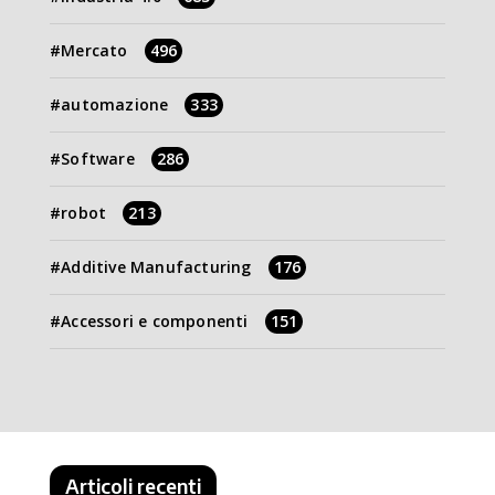
Mercato
496
automazione
333
Software
286
robot
213
Additive Manufacturing
176
Accessori e componenti
151
Articoli recenti