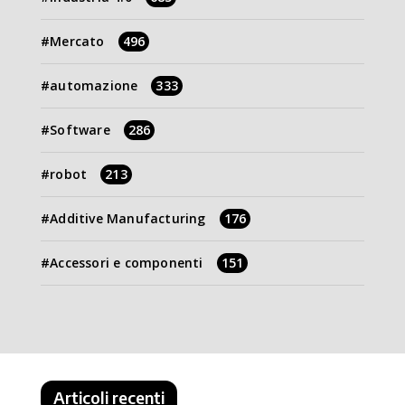
Mercato
496
automazione
333
Software
286
robot
213
Additive Manufacturing
176
Accessori e componenti
151
Articoli recenti