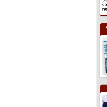
co
ne