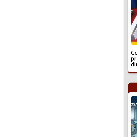
Co
pr
di