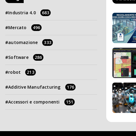
Industria 4.0
683
Mercato
496
automazione
333
Software
286
robot
213
Additive Manufacturing
176
Accessori e componenti
151