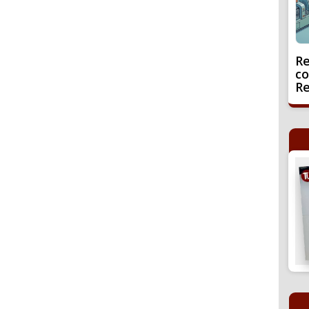
Re
co
Re