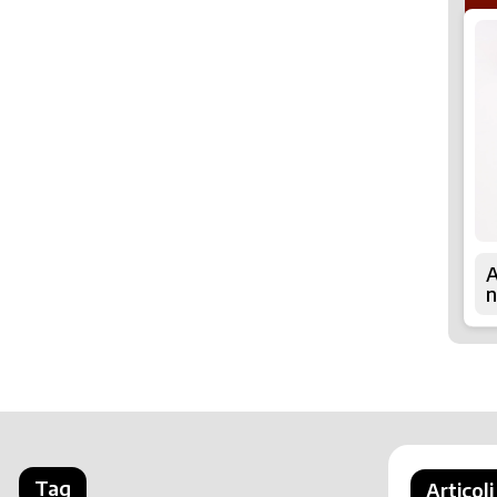
A
n
Tag
Articoli