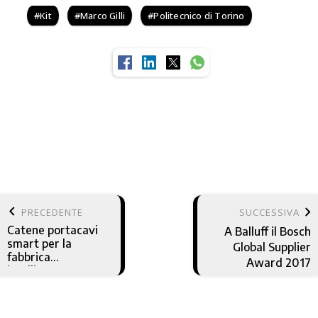
Kit
Marco Gilli
Politecnico di Torino
keyboard_arrow_left
keyboard_arrow_right
PRECEDENTE
SUCCESSIVA
Catene portacavi
A Balluff il Bosch
smart per la
Global Supplier
fabbrica
Award 2017
intelligente