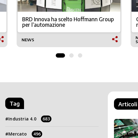
BRD Innova ha scelto Hoffmann Group
per l’automazione
NEWS
Tag
Articoli
Industria 4.0
683
Mercato
496