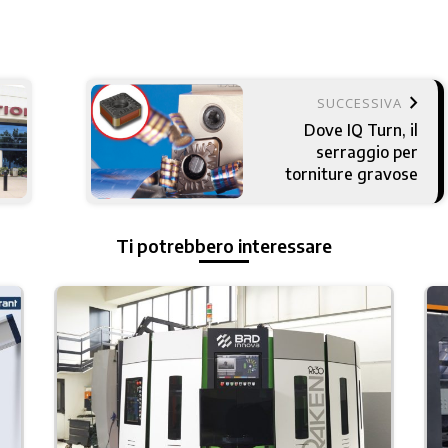
keyboard_arrow_right
SUCCESSIVA
Dove IQ Turn, il
serraggio per
torniture gravose
Ti potrebbero interessare