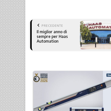
keyboard_arrow_left
PRECEDENTE
Il miglior anno di
sempre per Haas
Automation