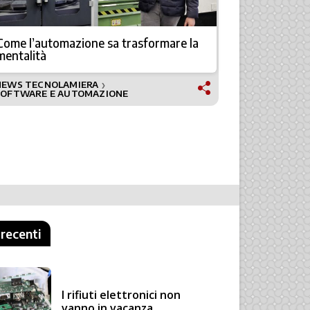
Come l’automazione sa trasformare la
Come massi
mentalità
un mercato
NEWS TECNOLAMIERA
❯
TECNOLOGI
SOFTWARE E AUTOMAZIONE
 recenti
I rifiuti elettronici non
vanno in vacanza