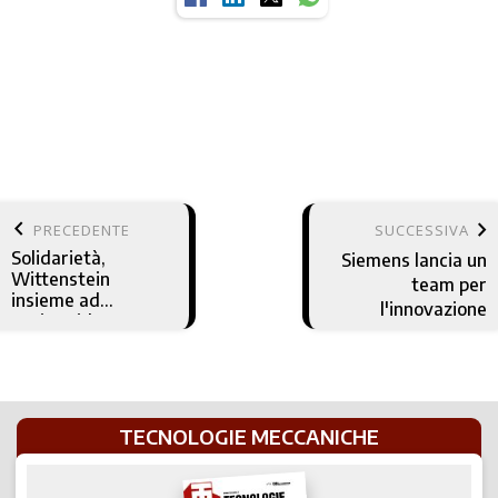
keyboard_arrow_left
keyboard_arrow_right
PRECEDENTE
SUCCESSIVA
Solidarietà,
Siemens lancia un
Wittenstein
team per
insieme ad
l'innovazione
ActionAid
TECNOLOGIE MECCANICHE