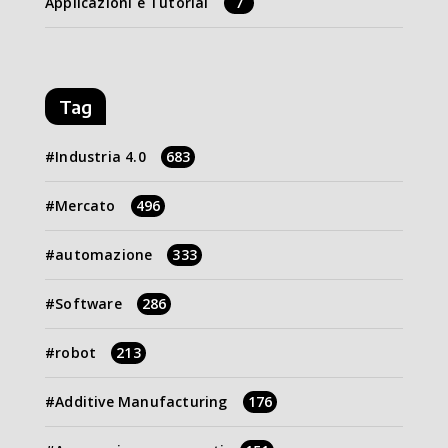
Applicazioni e Tutorial
7
Tag
Industria 4.0
683
Mercato
496
automazione
333
Software
286
robot
213
Additive Manufacturing
176