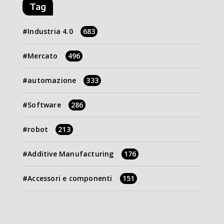
Tag
Industria 4.0
683
Mercato
496
automazione
333
Software
286
robot
213
Additive Manufacturing
176
Accessori e componenti
151