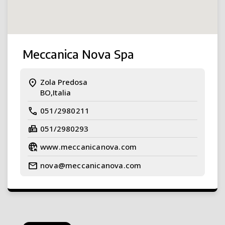
Meccanica Nova Spa
location_on
Zola Predosa
BO,Italia
call
051/2980211
fax
051/2980293
captive_portal
www.meccanicanova.com
mail
nova@meccanicanova.com