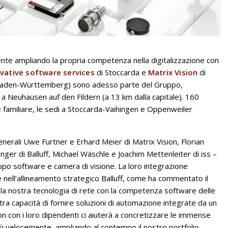
nte ampliando la propria competenza nella digitalizzazione con
ovative software services
di Stoccarda e
Matrix Vision
di
d Baden-Württemberg) sono adesso parte del Gruppo,
a Neuhausen auf den Fildern (a 13 km dalla capitale). 160
e familiare, le sedi a Stoccarda-Vaihingen e Oppenweiler
enerali Uwe Furtner e Erhard Meier di Matrix Vision, Florian
er di Balluff, Michael Wäschle e Joachim Mettenleiter di iss –
po software e camera di visione. La loro integrazione
nell’allineamento strategico Balluff, come ha commentato il
 la nostra tecnologia di rete con la competenza software delle
ra capacità di fornire soluzioni di automazione integrate da un
ion con i loro dipendenti ci aiuterà a concretizzare le immense
 più velocemente, ampliando al contempo il nostro portfolio