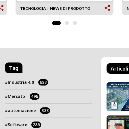
TECNOLOGIA
NEWS DI PRODOTTO
❯
Tag
Articoli
Industria 4.0
683
Mercato
496
automazione
333
Software
286