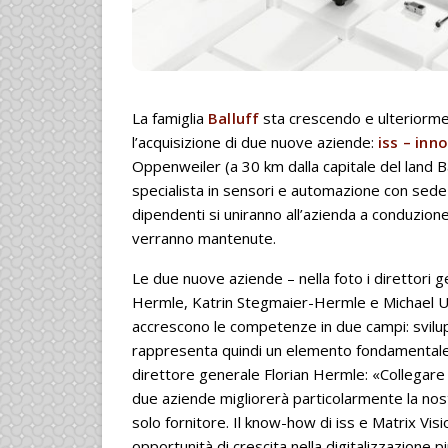
La famiglia
Balluff
sta crescendo e ulteriorme
l’acquisizione di due nuove aziende:
iss – inn
Oppenweiler (a 30 km dalla capitale del lan
specialista in sensori e automazione con sede 
dipendenti si uniranno all’azienda a conduzion
verranno mantenute.
Le due nuove aziende – nella foto i direttori g
Hermle, Katrin Stegmaier-Hermle e Michael Ung
accrescono le competenze in due campi: svilup
rappresenta quindi un elemento fondamentale 
direttore generale Florian Hermle: «Collegare
due aziende migliorerà particolarmente la nost
solo fornitore. Il know-how di iss e Matrix Vis
opportunità di crescita nella digitalizzazione