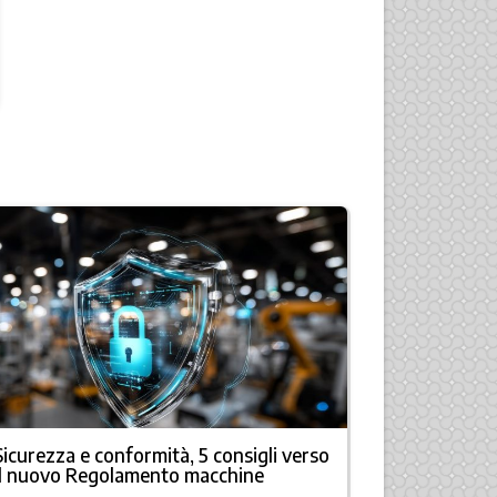
Sicurezza e conformità, 5 consigli verso
Fervi Arred
il nuovo Regolamento macchine
qualità