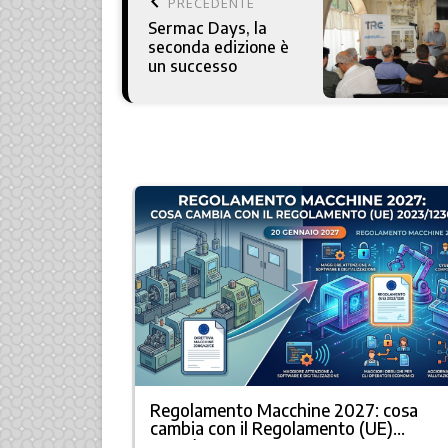
keyboard_arrow_left
PRECEDENTE
Sermac Days, la
seconda edizione è
un successo
Regolamento Macchine 2027: cosa
à
cambia con il Regolamento (UE)
2023/1230