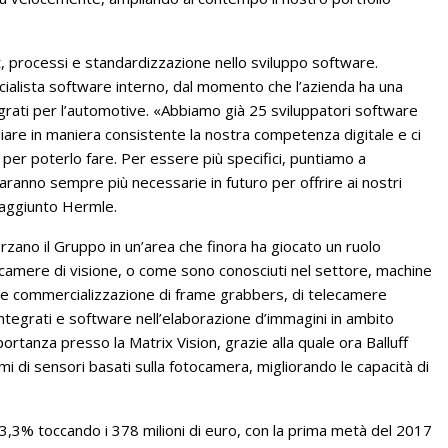
st, processi e standardizzazione nello sviluppo software.
ecialista software interno, dal momento che l’azienda ha una
rati per l’automotive. «Abbiamo già 25 sviluppatori software
re in maniera consistente la nostra competenza digitale e ci
per poterlo fare. Per essere più specifici, puntiamo a
ranno sempre più necessarie in futuro per offrire ai nostri
a aggiunto Hermle.
forzano il Gruppo in un’area che finora ha giocato un ruolo
e camere di visione, o come sono conosciuti nel settore, machine
po e commercializzazione di frame grabbers, di telecamere
 integrati e software nell’elaborazione d’immagini in ambito
rtanza presso la Matrix Vision, grazie alla quale ora Balluff
emi di sensori basati sulla fotocamera, migliorando le capacità di
l 3,3% toccando i 378 milioni di euro, con la prima metà del 2017