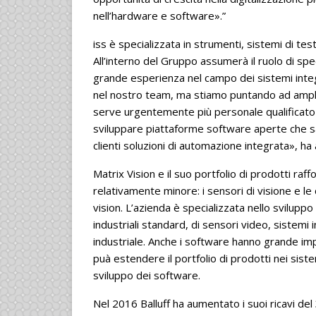
nell’hardware e software».”
iss è specializzata in strumenti, sistemi di te
All’interno del Gruppo assumerà il ruolo di sp
grande esperienza nel campo dei sistemi integ
nel nostro team, ma stiamo puntando ad amplia
serve urgentemente più personale qualificato 
sviluppare piattaforme software aperte che sa
clienti soluzioni di automazione integrata», h
Matrix Vision e il suo portfolio di prodotti raf
relativamente minore: i sensori di visione e l
vision. L’azienda è specializzata nello svilup
industriali standard, di sensori video, sistemi
industriale. Anche i software hanno grande impo
puà estendere il portfolio di prodotti nei sist
sviluppo dei software.
Nel 2016 Balluff ha aumentato i suoi ricavi de