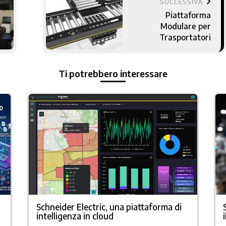
keyboard_arrow_right
SUCCESSIVA
Piattaforma
Modulare per
Trasportatori
Ti potrebbero interessare
Schneider Electric, una piattaforma di
intelligenza in cloud