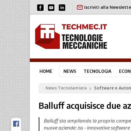
Iscriviti alla Newslette
HOME
NEWS
TECNOLOGIA
ECON
News Tecnolamiera
Software e Auto
❯
Balluff acquisisce due a
Balluff sta ampliando la propria compet
nuove aziende: iss - innovative software 