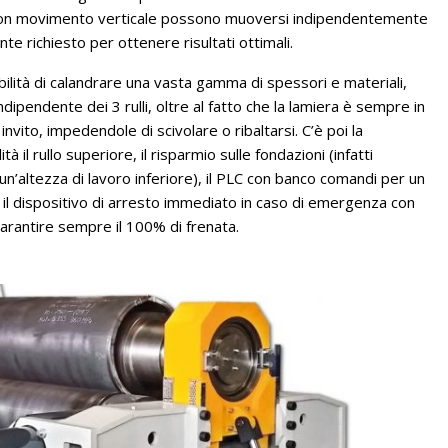
riore con movimento verticale possono muoversi indipendentemente
te richiesto per ottenere risultati ottimali.
sibilità di calandrare una vasta gamma di spessori e materiali,
ipendente dei 3 rulli, oltre al fatto che la lamiera è sempre in
nvito, impedendole di scivolare o ribaltarsi. C’è poi la
tà il rullo superiore, il risparmio sulle fondazioni (infatti
ha un’altezza di lavoro inferiore), il PLC con banco comandi per un
mi e il dispositivo di arresto immediato in caso di emergenza con
arantire sempre il 100% di frenata.