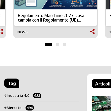
a
Regolamento Macchine 2027: cosa
cambia con il Regolamento (UE)
2023/1230
NEWS
Tag
Articoli
Industria 4.0
683
Mercato
496