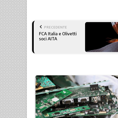
keyboard_arrow_left
PRECEDENTE
FCA Italia e Olivetti
soci AITA