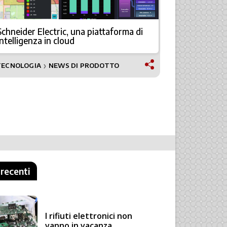
Schneider Electric, una piattaforma di
Sicurezza e
intelligenza in cloud
il nuovo 
TECNOLOGIA
NEWS DI PRODOTTO
NEWS
❯
 recenti
I rifiuti elettronici non
vanno in vacanza