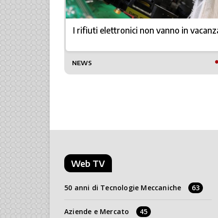
zioni più
I rifiuti elettronici non vanno in vacanz
TTO
NEWS
Web TV
50 anni di Tecnologie Meccaniche
63
Aziende e Mercato
45