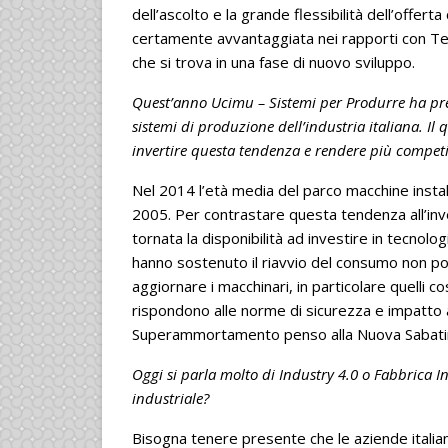
dell’ascolto e la grande flessibilità dell’offert
certamente avvantaggiata nei rapporti con Te
che si trova in una fase di nuovo sviluppo.
Quest’anno Ucimu – Sistemi per Produrre ha prese
sistemi di produzione dell’industria italiana. I
invertire questa tendenza e rendere più competi
Nel 2014 l’età media del parco macchine install
2005. Per contrastare questa tendenza all’inv
tornata la disponibilità ad investire in tecnolo
hanno sostenuto il riavvio del consumo non p
aggiornare i macchinari, in particolare quelli 
rispondono alle norme di sicurezza e impatto 
Superammortamento penso alla Nuova Sabatin
Oggi si parla molto di Industry 4.0 o Fabbrica In
industriale?
Bisogna tenere presente che le aziende italian