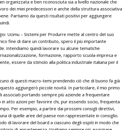
 organizzata e ben riconosciuta sia a livello nazionale che
avoro dei miei predecessori e anche della struttura associativa
ne. Partiamo da questi risultati positivi per aggiungere
uindi.
: Ucimu – Sistemi per Produrre mette al centro del suo
nico fine di dare un contributo, spero il più importante
ende. Intendiamo quindi lavorare su alcune tematiche
ernazionalizzazione, formazione, rapporto scuola-impresa e
nte, essere da stimolo alla politica industriale italiana per il
cuno di questi macro-temi prendendo ciò che di buono fa già
uesto aggiungerò piccole novità. In particolare, il mio primo
n gli associati portando sempre più aziende a frequentare
n atto azioni per favorire chi, pur essendo socio, frequenta
mpo. Per esempio, a partire dai prossimi consigli direttivi,
una di quelle aree del paese non rappresentate in consiglio.
do di lavorare del board a ciascuno degli ospiti in modo che
rritorio di appartenenza. Vogliamo sempre più avvicinare