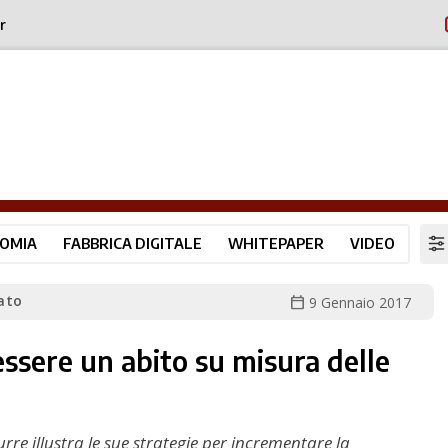
r
OMIA
FABBRICA DIGITALE
WHITEPAPER
VIDEO
ato
calendar_today
9 Gennaio 2017
essere un abito su misura delle
rre illustra le sue strategie per incrementare la