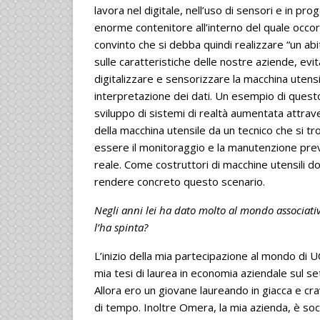
lavora nel digitale, nell’uso di sensori e in pr
enorme contenitore all’interno del quale occorre
convinto che si debba quindi realizzare “un abi
sulle caratteristiche delle nostre aziende, evi
digitalizzare e sensorizzare la macchina uten
interpretazione dei dati. Un esempio di quest
sviluppo di sistemi di realtà aumentata attrave
della macchina utensile da un tecnico che si tr
essere il monitoraggio e la manutenzione preven
reale. Come costruttori di macchine utensili d
rendere concreto questo scenario.
Negli anni lei ha dato molto al mondo associat
l’ha spinta?
L’inizio della mia partecipazione al mondo di U
mia tesi di laurea in economia aziendale sul s
Allora ero un giovane laureando in giacca e cra
di tempo. Inoltre Omera, la mia azienda, è 