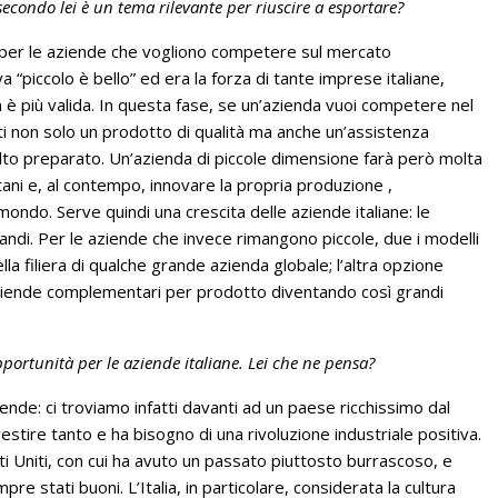
secondo lei è un tema rilevante per riuscire a esportare?
 per le aziende che vogliono competere sul mercato
eva “piccolo è bello” ed era la forza di tante imprese italiane,
 più valida. In questa fase, se un’azienda vuoi competere nel
ti non solo un prodotto di qualità ma anche un’assistenza
to preparato. Un’azienda di piccole dimensione farà però molta
ani e, al contempo, innovare la propria produzione ,
mondo. Serve quindi una crescita delle aziende italiane: le
ndi. Per le aziende che invece rimangono piccole, due i modelli
ella filiera di qualche grande azienda globale; l’altra opzione
e aziende complementari per prodotto diventando così grandi
portunità per le aziende italiane. Lei che ne pensa?
nde: ci troviamo infatti davanti ad un paese ricchissimo dal
estire tanto e ha bisogno di una rivoluzione industriale positiva.
ati Uniti, con cui ha avuto un passato piuttosto burrascoso, e
re stati buoni. L’Italia, in particolare, considerata la cultura