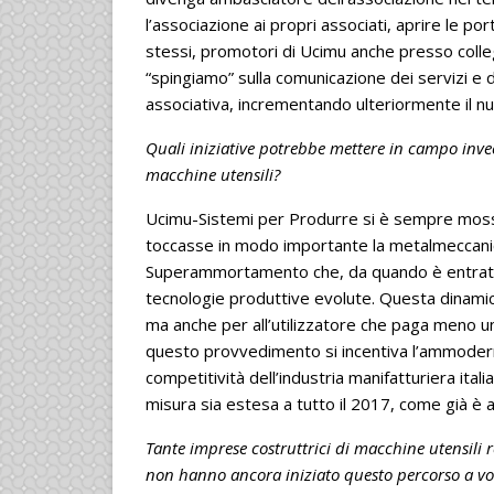
l’associazione ai propri associati, aprire le p
stessi, promotori di Ucimu anche presso colle
“spingiamo” sulla comunicazione dei servizi e 
associativa, incrementando ulteriormente il n
Quali iniziative potrebbe mettere in campo invece 
macchine utensili?
Ucimu-Sistemi per Produrre si è sempre mossa 
toccasse in modo importante la metalmeccanica
Superammortamento che, da quando è entrato i
tecnologie produttive evolute. Questa dinamica
ma anche per all’utilizzatore che paga meno u
questo provvedimento si incentiva l’ammodern
competitività dell’industria manifatturiera it
misura sia estesa a tutto il 2017, come già è a
Tante imprese costruttrici di macchine utensili re
non hanno ancora iniziato questo percorso a vol