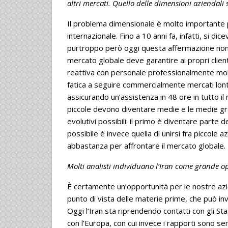
altri mercati. Quello delle dimensioni aziendali 
Il problema dimensionale è molto importante
internazionale. Fino a 10 anni fa, infatti, si dic
purtroppo però oggi questa affermazione non è
mercato globale deve garantire ai propri clien
reattiva con personale professionalmente mol
fatica a seguire commercialmente mercati lont
assicurando un’assistenza in 48 ore in tutto il 
piccole devono diventare medie e le medie gra
evolutivi possibili: il primo è diventare parte d
possibile è invece quella di unirsi fra piccol
abbastanza per affrontare il mercato globale.
Molti analisti individuano l’Iran come grande op
È certamente un’opportunità per le nostre azie
punto di vista delle materie prime, che può inv
Oggi l’Iran sta riprendendo contatti con gli St
con l’Europa, con cui invece i rapporti sono semp