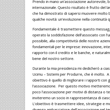
Prendo in mano un’associazione autorevole, ben
internazionale. Questo risultato è frutto del l
che ha dimostrato di sapersi muovere molto be
qualche novità: un’evoluzione nella continuità q
Fondamentale è trasmettere questo messaggio
operato la soddisfazione dell’associato con l’u
possibile, alla competitività delle nostre azi
fondamentali per le imprese: innovazione, int
rapporto con il credito e le banche, e naturalme
bene del nostro settore.
Durante la mia presidenza mi dedicherò a cias
Ucimu – Sistemi per Produrre, che è molto. A q
obiettivo è quello di migliorare i rapporti co
l’associazione. Per questo motivo metteremo i
poco l’associazione per motivi di distanza o te
inviteremo un socio in rappresentanza di ciasc
L’obiettivo è trasmettere idee, strategie e mo
divenga ambasciatore dell’associazione nel te