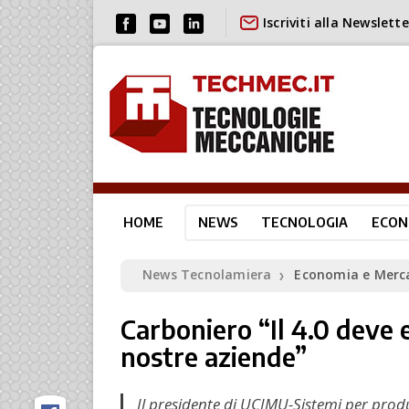
Iscriviti alla Newslette
HOME
NEWS
TECNOLOGIA
ECON
News Tecnolamiera
Economia e Merc
❯
Carboniero “Il 4.0 deve 
nostre aziende”
Il presidente di UCIMU-Sistemi per produ