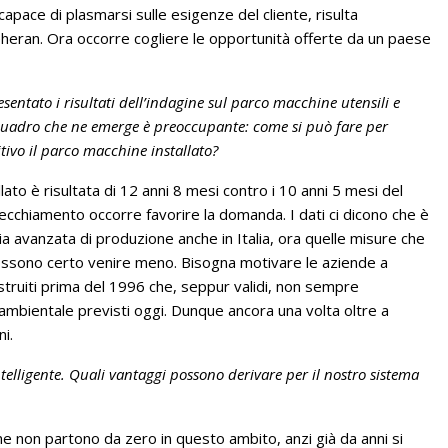
a capace di plasmarsi sulle esigenze del cliente, risulta
heran. Ora occorre cogliere le opportunità offerte da un paese
ntato i risultati dell’indagine sul parco macchine utensili e
l quadro che ne emerge è preoccupante: come si può fare per
tivo il parco macchine installato?
ato è risultata di 12 anni 8 mesi contro i 10 anni 5 mesi del
ecchiamento occorre favorire la domanda. I dati ci dicono che è
gia avanzata di produzione anche in Italia, ora quelle misure che
ossono certo venire meno. Bisogna motivare le aziende a
costruiti prima del 1996 che, seppur validi, non sempre
ambientale previsti oggi. Dunque ancora una volta oltre a
i.
telligente. Quali vantaggi possono derivare per il nostro sistema
e non partono da zero in questo ambito, anzi già da anni si