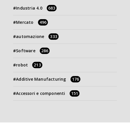
Industria 4.0
683
Mercato
496
automazione
333
Software
286
robot
213
Additive Manufacturing
176
Accessori e componenti
151