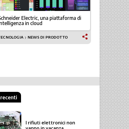
Schneider Electric, una piattaforma di
Sicurezza e
intelligenza in cloud
il nuovo 
TECNOLOGIA
NEWS DI PRODOTTO
NEWS
❯
 recenti
I rifiuti elettronici non
vanno in vacanza