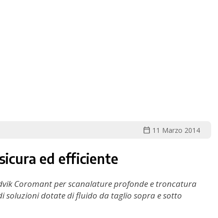
calendar_today
11 Marzo 2014
icura ed efficiente
andvik Coromant per scanalature profonde e troncatura
i soluzioni dotate di fluido da taglio sopra e sotto