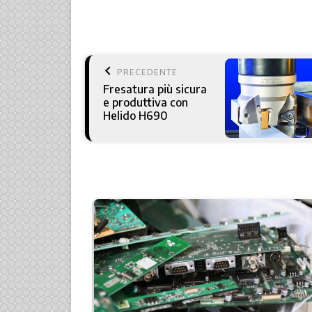
keyboard_arrow_left
PRECEDENTE
Fresatura più sicura
e produttiva con
Helido H690