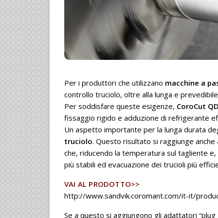
Per i produttori che utilizzano
macchine a pa
controllo truciolo, oltre alla lunga e prevedibil
Per soddisfare queste esigenze,
CoroCut Q
fissaggio rigido e adduzione di refrigerante ef
Un aspetto importante per la lunga durata deg
truciolo
. Questo risultato si raggiunge anche 
che, riducendo la temperatura sul tagliente e, 
più stabili ed evacuazione dei trucioli più effici
VAI AL PRODOTTO>>
http://www.sandvik.coromant.com/it-it/prod
Se a questo si aggiungono gli adattatori “plug