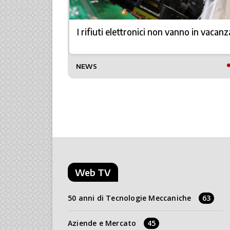
zioni più
I rifiuti elettronici non vanno in vacanz
TTO
NEWS
Web TV
50 anni di Tecnologie Meccaniche
63
Aziende e Mercato
45