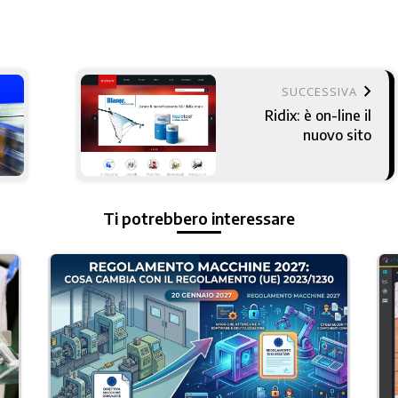
keyboard_arrow_right
SUCCESSIVA
Ridix: è on-line il
nuovo sito
Ti potrebbero interessare