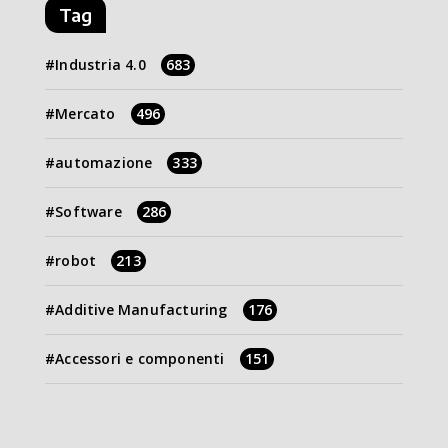
Tag
Industria 4.0
683
Mercato
496
automazione
333
Software
286
robot
213
Additive Manufacturing
176
Accessori e componenti
151