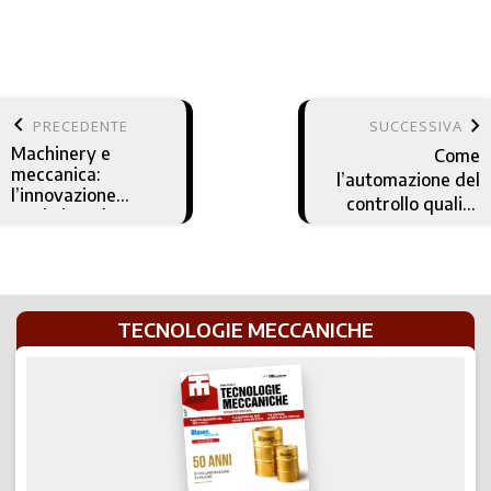
keyboard_arrow_left
keyboard_arrow_right
PRECEDENTE
SUCCESSIVA
Machinery e
Come
meccanica:
l’automazione del
l’innovazione
controllo qualità
made in Italy
sta trasformando
l’industria
manifatturiera
TECNOLOGIE MECCANICHE