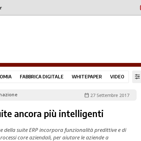
r
OMIA
FABBRICA DIGITALE
WHITEPAPER
VIDEO
mazione
calendar_today
27 Settembre 2017
te ancora più intelligenti
della suite ERP incorpora funzionalità predittive e di
ocessi core aziendali, per aiutare le aziende a