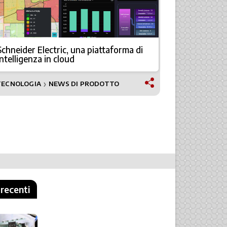
Schneider Electric, una piattaforma di
Sicurezza e
intelligenza in cloud
il nuovo 
TECNOLOGIA
NEWS DI PRODOTTO
NEWS
❯
 recenti