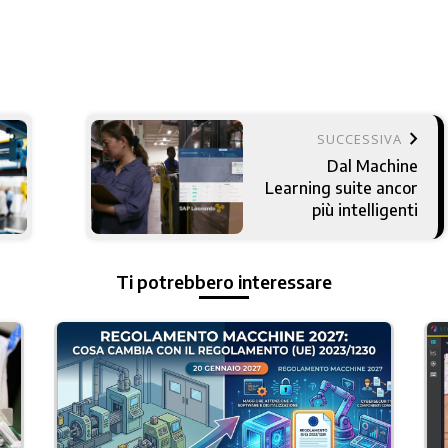
keyboard_arrow_right
SUCCESSIVA
Dal Machine
Learning suite ancor
più intelligenti
Ti potrebbero interessare