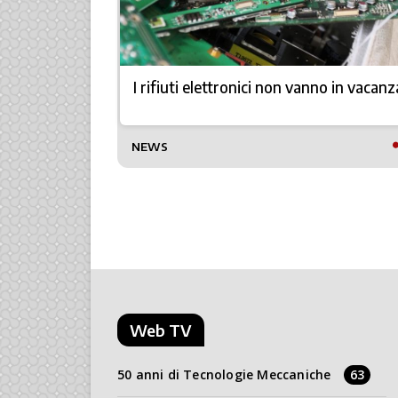
zioni più
I rifiuti elettronici non vanno in vacanz
TTO
NEWS
Web TV
50 anni di Tecnologie Meccaniche
63