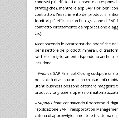
condivisi più efficienti e consente ai responsab
strategiche), mentre le app SAP Fiori per i c
contratto o l’esaurimento dei prodotti in antic
fornitori più efficaci (con l’integrazione di SAP
contratto direttamente dall’applicazione e aggio
clic).
Riconoscendo le caratteristiche specifiche de
per il settore dei prodotti minerari, di trasform
settore. I miglioramenti rispondono anche alle 
includono:
–
Finance
: SAP Financial Closing cockpit è una 
possibilità di assicurarsi una chiusura più rapida
utenti business possono ottenere maggiore tras
produttività grazie a operazioni automatizzate
–
Supply Chain
: continuando il percorso di dig
l’applicazione SAP Transportation Management
catena di approvvigionamento e il sistema di p