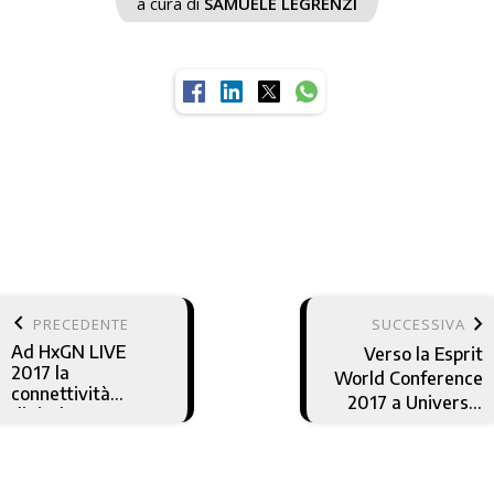
a cura di
SAMUELE LEGRENZI
keyboard_arrow_left
keyboard_arrow_right
PRECEDENTE
SUCCESSIVA
Ad HxGN LIVE
Verso la Esprit
2017 la
World Conference
connettività
2017 a Universal
digitale entra
City
nella Fabbrica
Intelligente