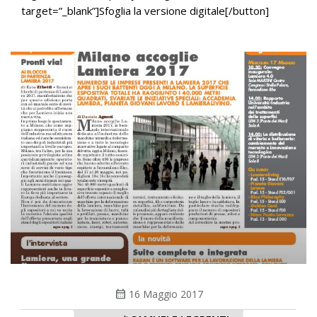
target=”_blank”]Sfoglia la versione digitale[/button]
calendar_month
16 Maggio 2017