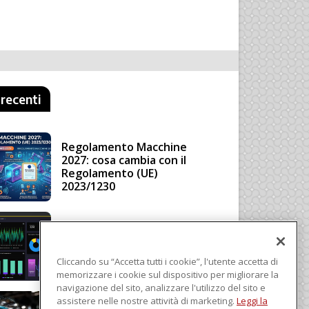
 recenti
Regolamento Macchine
2027: cosa cambia con il
Regolamento (UE)
2023/1230
Schneider Electric, una
piattaforma di intelligenza
in cloud
Cliccando su “Accetta tutti i cookie”, l'utente accetta di
memorizzare i cookie sul dispositivo per migliorare la
navigazione del sito, analizzare l'utilizzo del sito e
assistere nelle nostre attività di marketing.
Leggi la