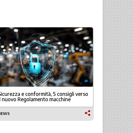
Sicurezza e conformità, 5 consigli verso
Fervi Arred
il nuovo Regolamento macchine
qualità
NEWS
TECNOLOGI