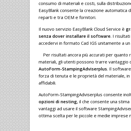
consumo di materiali e costi, sulla distribuzione
EasyBlank consente la creazione automatica di t
reparti e tra OEM e fornitori.
Il nuovo servizio EasyBlank Cloud Service è
gr
senza dover installare il software
. I risulta
accedervi in formato Cad IGS unitamente a un 
Per risultati ancora più accurati per quanto 
materiali, gli utenti possono trarre vantaggio 
AutoForm-StampingAdviserplus
. Il softwar
forza di tenuta e le proprietà del materiale, in m
affidabili.
AutoForm-StampingAdviserplus consente inol
opzioni di nesting
, il che consente una stima
vantaggi ad usare il software StampingAdviser
ottima scelta per le piccole e medie imprese n