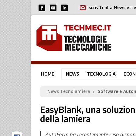
Iscriviti alla Newslette
HOME
NEWS
TECNOLOGIA
ECON
News Tecnolamiera
Software e Auto
❯
EasyBlank, una soluzion
della lamiera
AutoForm ha recentemente reso disponib