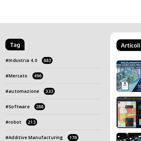
Tag
Articoli
Industria 4.0
683
Mercato
496
automazione
333
Software
286
robot
213
Additive Manufacturing
176