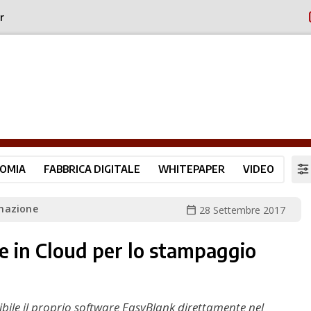
r
OMIA
FABBRICA DIGITALE
WHITEPAPER
VIDEO
mazione
calendar_today
28 Settembre 2017
e in Cloud per lo stampaggio
ile il proprio software EasyBlank direttamente nel