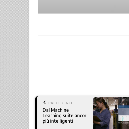
keyboard_arrow_left
PRECEDENTE
Dal Machine
Learning suite ancor
più intelligenti