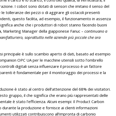
urazione. I cobot sono dotati di sensori che imitano il senso del
e tolleranze dei pezzi o di aggirare gli ostacoli presenti
pendenti, questo facilita, ad esempio, il funzionamento in assenza
ignifica anche che i produttori di robot stanno facendo buoni
n
, Marketing Manager della giapponese Fanuc –
continuano a
anifatturiero, soprattutto nelle aziende più piccole che ora
si principale è sullo scambio aperto di dati, basato ad esempio
ompanion OPC UA per le macchine utensili sotto l’ombrello
 controlli digitali senza influenzare il processo è un fattore
asparenti è fondamentale per il monitoraggio dei processi e la
duzione è stato al centro dell’attenzione del 68% dei visitatori.
uesto gruppo, il che significa che erano più rappresentati delle
tale è stato l’efficienza. Alcuni esempi: Il Product Carbon
nio durante la produzione e fornisce ai clienti informazioni
rumenti utilizzati contribuiscono all’impronta di carbonio