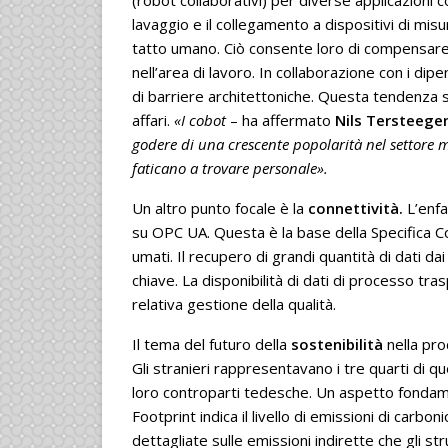
lavaggio e il collegamento a dispositivi di mis
tatto umano. Ciò consente loro di compensare l
nell’area di lavoro. In collaborazione con i di
di barriere architettoniche. Questa tendenza s
affari.
«I cobot
– ha affermato
Nils Tersteege
godere di una crescente popolarità nel settore m
faticano a trovare personale».
Un altro punto focale è la
connettività.
L’enfa
su OPC UA. Questa è la base della Specifica C
umati. Il recupero di grandi quantità di dati dai
chiave. La disponibilità di dati di processo tr
relativa gestione della qualità.
Il tema del futuro della
sostenibilità
nella pro
Gli stranieri rappresentavano i tre quarti di q
loro controparti tedesche. Un aspetto fondamen
Footprint indica il livello di emissioni di carbo
dettagliate sulle emissioni indirette che gli st