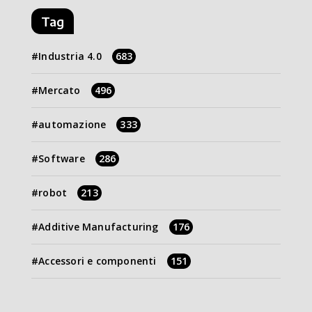
Tag
Industria 4.0
683
Mercato
496
automazione
333
Software
286
robot
213
Additive Manufacturing
176
Accessori e componenti
151